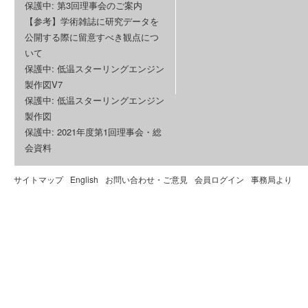
保護中: 第3回理事会のご案内
【参考】学術雑誌に研究データを
公開する際に留意すべき観点につ
いて
保護中: 低温スターリングエンジン
製作図V7
保護中: 低温スターリングエンジン
製作図
保護中: 2021年度第1回理事会・総
会資料
サイトマップ
English
お問い合わせ・ご意見
会員ログイン
事務局より