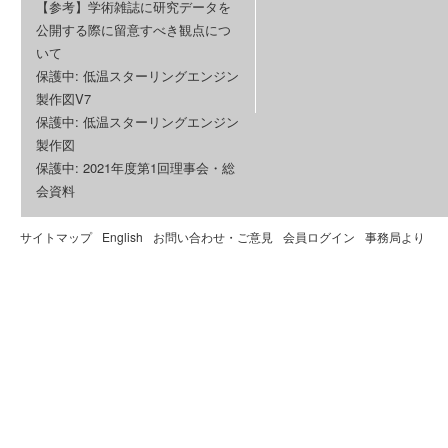
【参考】学術雑誌に研究データを
公開する際に留意すべき観点につ
いて
保護中: 低温スターリングエンジン
製作図V7
保護中: 低温スターリングエンジン
製作図
保護中: 2021年度第1回理事会・総
会資料
サイトマップ
English
お問い合わせ・ご意見
会員ログイン
事務局より