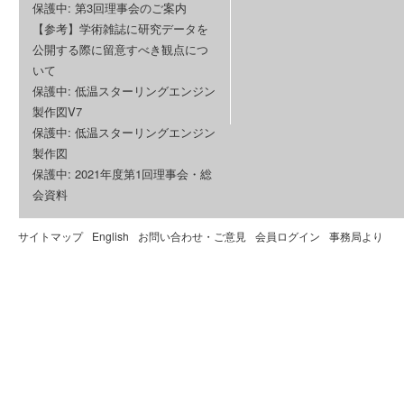
保護中: 第3回理事会のご案内
【参考】学術雑誌に研究データを
公開する際に留意すべき観点につ
いて
保護中: 低温スターリングエンジン
製作図V7
保護中: 低温スターリングエンジン
製作図
保護中: 2021年度第1回理事会・総
会資料
サイトマップ
English
お問い合わせ・ご意見
会員ログイン
事務局より