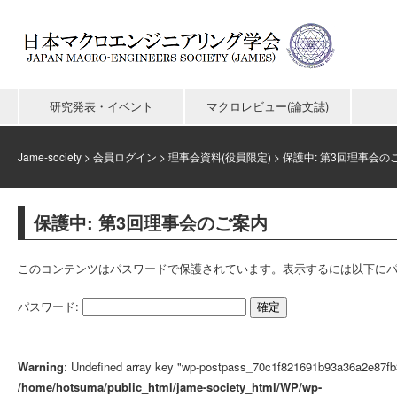
研究発表・イベント
マクロレビュー(論文誌)
Jame-society
>
会員ログイン
>
理事会資料(役員限定)
>
保護中: 第3回理事会の
保護中: 第3回理事会のご案内
このコンテンツはパスワードで保護されています。表示するには以下にパ
パスワード:
Warning
: Undefined array key "wp-postpass_70c1f821691b93a36a2e87fb
/home/hotsuma/public_html/jame-society_html/WP/wp-