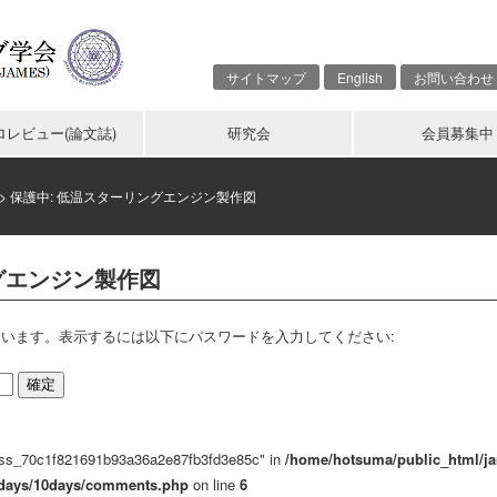
サイトマップ
English
お問い合わせ
ロレビュー(論文誌)
研究会
会員募集中
>
保護中: 低温スターリングエンジン製作図
グエンジン製作図
います。表示するには以下にパスワードを入力してください:
pass_70c1f821691b93a36a2e87fb3fd3e85c" in
/home/hotsuma/public_html/j
0days/10days/comments.php
on line
6