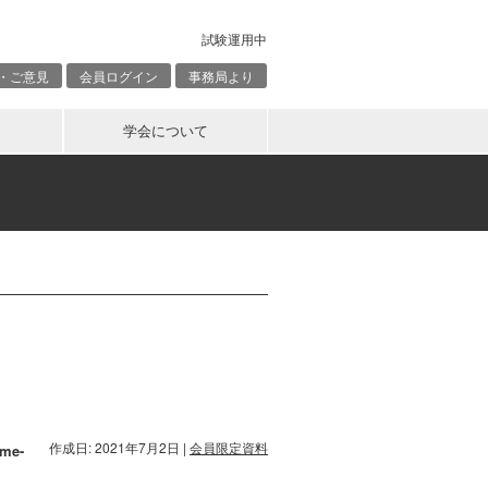
試験運用中
・ご意見
会員ログイン
事務局より
学会について
作成日: 2021年7月2日
|
会員限定資料
ame-