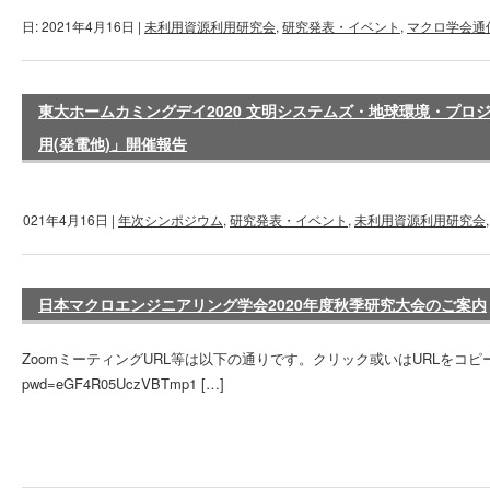
作成日: 2021年4月16日
|
未利用資源利用研究会
,
研究発表・イベント
,
マクロ学会通
東大ホームカミングデイ2020 文明システムズ・地球環境・プ
用(発電他)」開催報告
: 2021年4月16日
|
年次シンポジウム
,
研究発表・イベント
,
未利用資源利用研究会
日本マクロエンジニアリング学会2020年度秋季研究大会のご案内
ZoomミーティングURL等は以下の通りです。クリック或いはURLをコピーペーストしてくだ
pwd=eGF4R05UczVBTmp1 […]