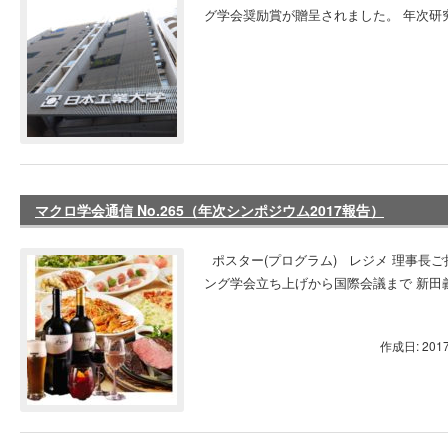
グ学会奨励賞が贈呈されました。 年次研究大
マクロ学会通信 No.265（年次シンポジウム2017報告）
ポスター(プログラム) レジメ 理事長
ング学会立ち上げから国際会議まで 新田義
作成日: 201