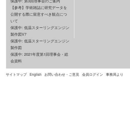
保護中: 第3回理事会のご案内
【参考】学術雑誌に研究データを
公開する際に留意すべき観点につ
いて
保護中: 低温スターリングエンジン
製作図V7
保護中: 低温スターリングエンジン
製作図
保護中: 2021年度第1回理事会・総
会資料
サイトマップ
English
お問い合わせ・ご意見
会員ログイン
事務局より