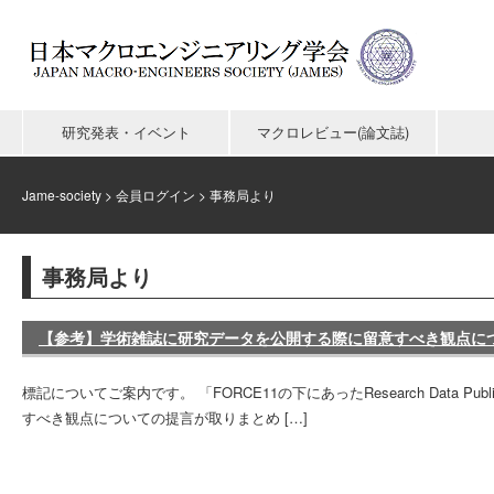
研究発表・イベント
マクロレビュー(論文誌)
Jame-society
>
会員ログイン
>
事務局より
事務局より
【参考】学術雑誌に研究データを公開する際に留意すべき観点に
標記についてご案内です。 「FORCE11の下にあったResearch Data P
すべき観点についての提言が取りまとめ […]