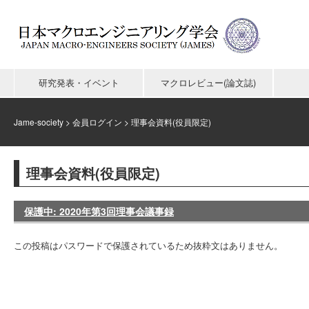
研究発表・イベント
マクロレビュー(論文誌)
Jame-society
>
会員ログイン
>
理事会資料(役員限定)
理事会資料(役員限定)
保護中: 2020年第3回理事会議事録
この投稿はパスワードで保護されているため抜粋文はありません。