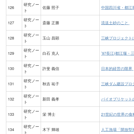
研究ノー
126
佐藤 照子
中国四川省・都江
ト
研究ノー
127
斎藤 正勝
流送土砂のこと
ト
研究ノー
128
玉山 昌顕
三峡プロジェクト
ト
研究ノー
129
白石 克人
’97長江(都江堰・
ト
研究ノー
130
許斐 義信
日本的経営の限界
ト
研究ノー
131
秋吉 祐子
三峡ダム建設プロ
ト
研究ノー
132
新田 義孝
バイオブリケット
ト
研究ノー
133
栄 博士
21世紀の世界の
ト
研究ノー
134
木下 輝雄
人工漁場「開放型
ト