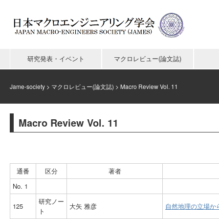
研究発表・イベント
マクロレビュー(論文誌)
Jame-society
>
マクロレビュー(論文誌)
>
Macro Review Vol. 11
Macro Review Vol. 11
通番
区分
著者
No. 1
研究ノー
125
大矢 雅彦
自然地理の立場か
ト