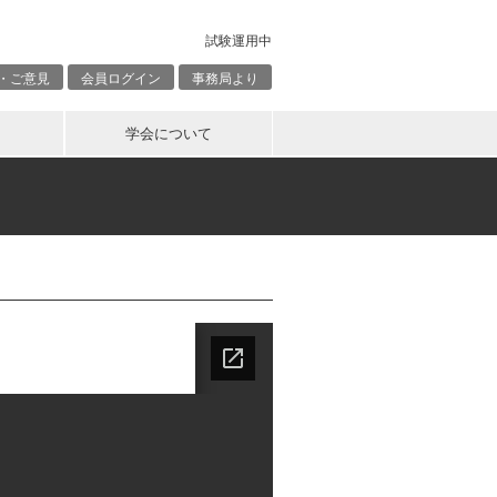
試験運用中
・ご意見
会員ログイン
事務局より
学会について