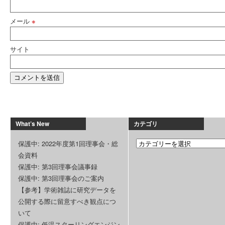
メール
※
サイト
What’s New
カテゴリ
保護中: 2022年度第1回理事会・総
会資料
保護中: 第3回理事会議事録
保護中: 第3回理事会のご案内
【参考】学術雑誌に研究データを
公開する際に留意すべき観点につ
いて
保護中: 低温スターリングエンジン