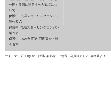
公開する際に留意すべき観点につ
いて
保護中: 低温スターリングエンジン
製作図V7
保護中: 低温スターリングエンジン
製作図
保護中: 2021年度第1回理事会・総
会資料
サイトマップ
English
お問い合わせ・ご意見
会員ログイン
事務局より