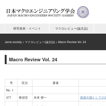
研究発表・イベント
マクロレビュー(論文誌)
Jame-society
>
マクロレビュー(論文誌)
>
Macro Review Vol. 24
Macro Review Vol. 24
号
区分
著者
No. 1
377
巻頭言
木本 研一
資源大国としての