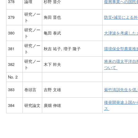
378
論壇
杉野 晋介
復興事業への国民
研究ノー
379
角田 晋也
防災•減災による外
ト
研究ノー
380
亀田 泰武
大津波を考慮した
ト
研究ノー
381
秋吉 祐子, 増子 隆子
環境保全型農業推
ト
研究ノー
将来の環太平洋自
382
木下 幹夫
ト
ついて
No. 2
383
巻頭言
吉野 文雄
菊竹清訓先生を偲
後発開発途上国か
384
研究論文
廣畑 伸雄
ス