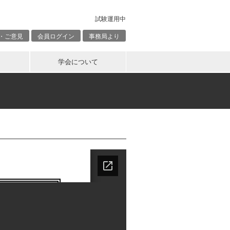
試験運用中
・ご意見
会員ログイン
事務局より
学会について