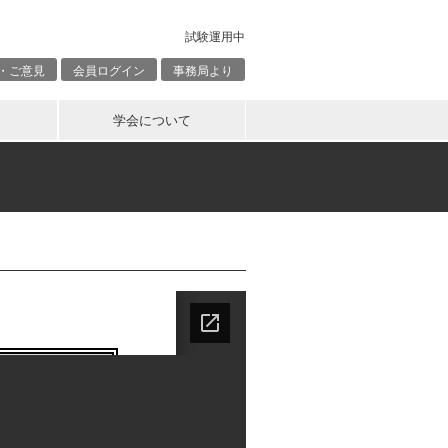
試験運用中
・ご意見
会員ログイン
事務局より
学会について