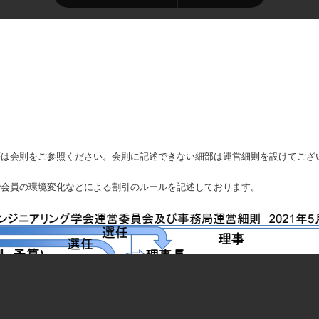
等は会則をご参照ください。会則に記述できない細部は運営細則を設けてござ
で会員の環境変化などによる割引のルールを記述しております。