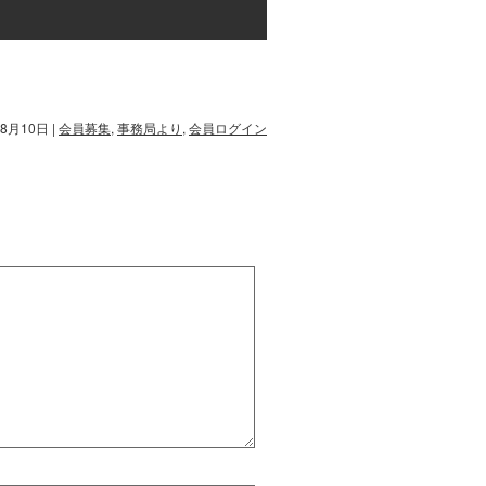
年8月10日
|
会員募集
,
事務局より
,
会員ログイン