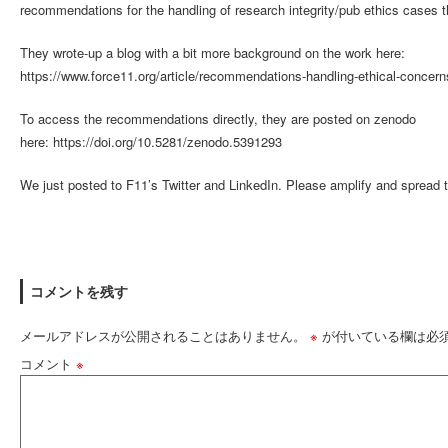
recommendations for the handling of research integrity/pub ethics cases t
They wrote-up a blog with a bit more background on the work here:
https://www.force11.org/article/recommendations-handling-ethical-concerns
To access the recommendations directly, they are posted on zenodo
here: https://doi.org/10.5281/zenodo.5391293
We just posted to F11’s Twitter and LinkedIn. Please amplify and spread t
コメントを残す
メールアドレスが公開されることはありません。
※
が付いている欄は必
コメント
※