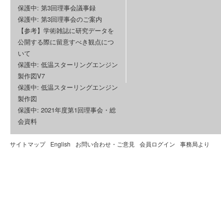
保護中: 第3回理事会議事録
保護中: 第3回理事会のご案内
【参考】学術雑誌に研究データを
公開する際に留意すべき観点につ
いて
保護中: 低温スターリングエンジン
製作図V7
保護中: 低温スターリングエンジン
製作図
保護中: 2021年度第1回理事会・総
会資料
サイトマップ
English
お問い合わせ・ご意見
会員ログイン
事務局より