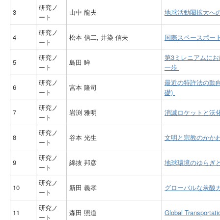
研究ノ
3
山中 龍夫
地球活動圏拡大へ
ート
研究ノ
4
松本 信二, 井染 信夫
国際スペースポー
ート
研究ノ
第3ミレニアムにお
5
島田 眸
ート
一歩
研究ノ
最近の特許法の動
6
宮本 隆司
ート
礎)
研究ノ
7
岩渕 雅明
消滅ロケットと沃
ート
研究ノ
8
谷本 光生
文明と宗教のかか
ート
研究ノ
9
綿抜 邦彦
地球環境のゆらぎ
ート
研究ノ
10
新田 義孝
グローバルな炭酸
ート
研究ノ
11
森田 照道
Global Trans
ート