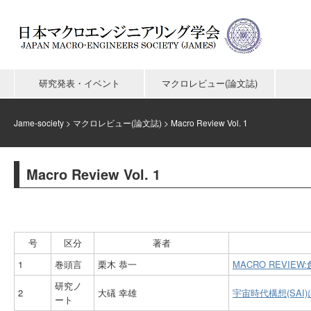
研究発表・イベント
マクロレビュー(論文誌)
Jame-society
>
マクロレビュー(論文誌)
>
Macro Review Vol. 1
Macro Review Vol. 1
号
区分
著者
1
巻頭言
栗木 恭一
MACRO REVIE
研究ノ
2
大礒 幸雄
宇宙時代構想(SA
ート