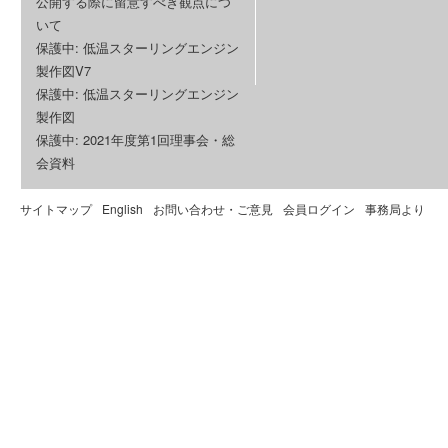
公開する際に留意すべき観点につ
いて
保護中: 低温スターリングエンジン
製作図V7
保護中: 低温スターリングエンジン
製作図
保護中: 2021年度第1回理事会・総
会資料
サイトマップ
English
お問い合わせ・ご意見
会員ログイン
事務局より