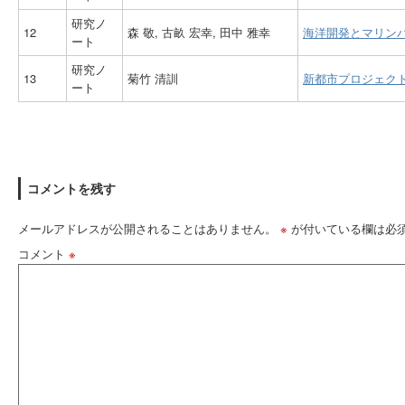
研究ノ
12
森 敬, 古畝 宏幸, 田中 雅幸
海洋開発とマリン
ート
研究ノ
13
菊竹 清訓
新都市プロジェク
ート
コメントを残す
メールアドレスが公開されることはありません。
※
が付いている欄は必
コメント
※