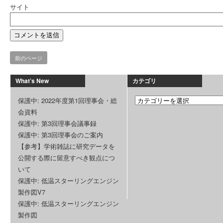
サイト
前のページ
What’s New
カテゴリ
保護中: 2022年度第1回理事会・総
会資料
保護中: 第3回理事会議事録
保護中: 第3回理事会のご案内
【参考】学術雑誌に研究データを
公開する際に留意すべき観点につ
いて
保護中: 低温スターリングエンジン
製作図V7
保護中: 低温スターリングエンジン
製作図