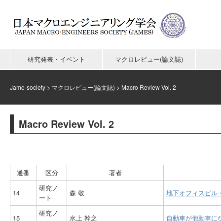
研究発表・イベント
マクロレビュー(論文誌)
Jame-society
>
マクロレビュー(論文誌)
>
Macro Review Vol. 2
Macro Review Vol. 2
通番
区分
著者
研究ノ
14
森 敬
地下オフィスビル
ート
研究ノ
15
水上 幹之
自動車が他動車に