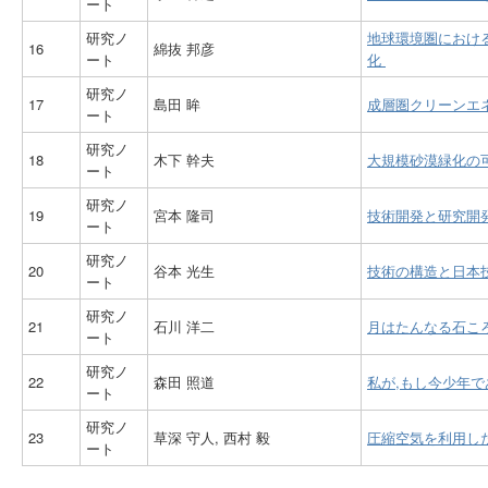
ート
研究ノ
地球環境圏におけ
16
綿抜 邦彦
ート
化
研究ノ
17
島田 眸
成層圏クリーンエ
ート
研究ノ
18
木下 幹夫
大規模砂漠緑化の
ート
研究ノ
19
宮本 隆司
技術開発と研究開
ート
研究ノ
20
谷本 光生
技術の構造と日本
ート
研究ノ
21
石川 洋二
月はたんなる石こ
ート
研究ノ
22
森田 照道
私が,もし今少年
ート
研究ノ
23
草深 守人, 西村 毅
圧縮空気を利用し
ート