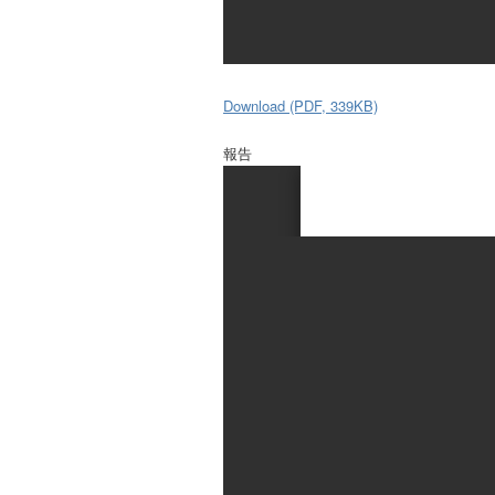
Download (PDF, 339KB)
報告