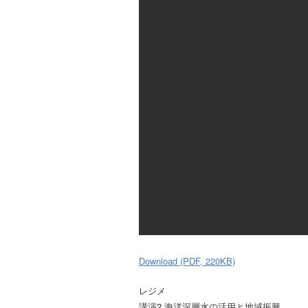
Download (PDF, 220KB)
レジメ
講演2 海洋深層水の活用と地域振興