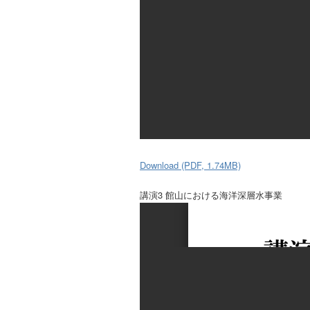
Download (PDF, 1.74MB)
講演3 館山における海洋深層水事業