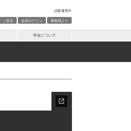
試験運用中
・ご意見
会員ログイン
事務局より
学会について